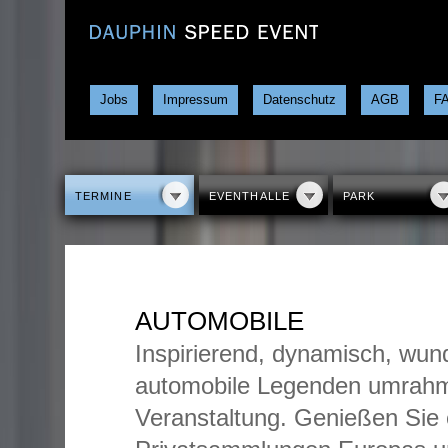
Jobs
Impressum
Datenschutz
AGB
F
TERMINE
EVENTHALLE
PARK
AUTOMOBILE
Inspirierend, dynamisch, wun
automobile Legenden umrahm
Veranstaltung. Genießen Sie 