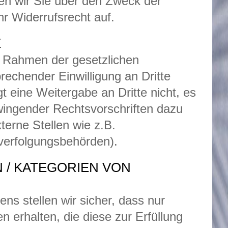
ären wir Sie über den Zweck der
r Widerrufsrecht auf.
E
m Rahmen der gesetzlichen
echender Einwilligung an Dritte
t eine Weitergabe an Dritte nicht, es
zwingender Rechtsvorschriften dazu
terne Stellen wie z.B.
verfolgungsbehörden).
 / KATEGORIEN VON
ns stellen wir sicher, dass nur
n erhalten, die diese zur Erfüllung